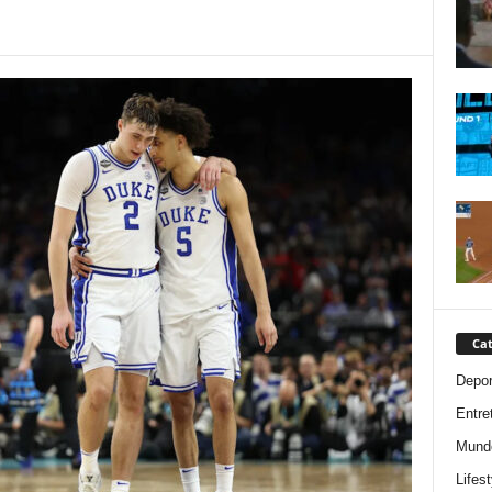
Cat
Depor
Entre
Mund
Lifest