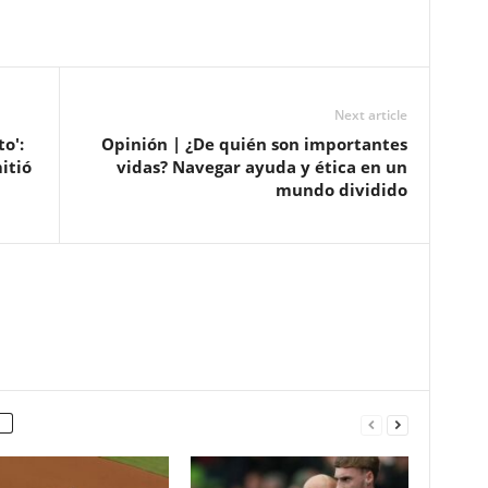
Next article
o':
Opinión | ¿De quién son importantes
itió
vidas? Navegar ayuda y ética en un
mundo dividido