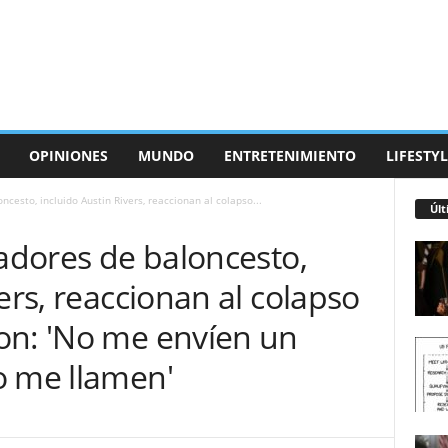
OPINIONES
MUNDO
ENTRETENIMIENTO
LIFESTYL
ncesto, incluido Austin Rivers, reaccionan al colapso...
Últ
gadores de baloncesto,
ers, reaccionan al colapso
on: 'No me envíen un
o me llamen'