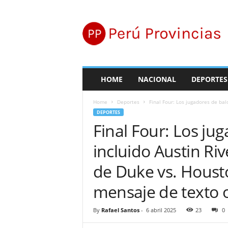
P
e
r
ú
P
r
o
HOME
NACIONAL
DEPORTES
v
i
Home
Deportes
Final Four: Los jugadores de balo
n
DEPORTES
c
Final Four: Los ju
i
a
incluido Austin Riv
s
de Duke vs. Houst
mensaje de texto 
By
Rafael Santos
-
6 abril 2025
23
0