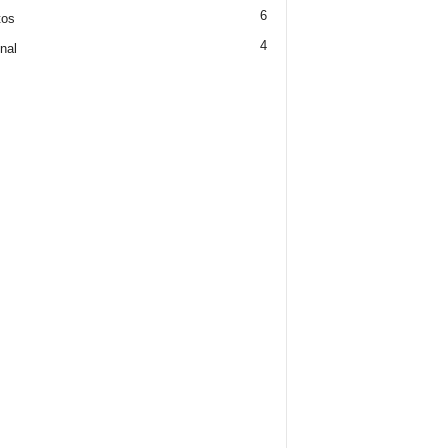
6
tos
4
nal