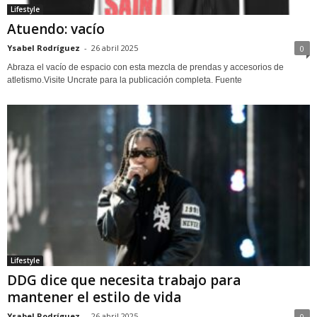
Lifestyle
Atuendo: vacío
Ysabel Rodríguez
-
26 abril 2025
0
Abraza el vacío de espacio con esta mezcla de prendas y accesorios de
atletismo.Visite Uncrate para la publicación completa. Fuente
Lifestyle
DDG dice que necesita trabajo para
mantener el estilo de vida
Ysabel Rodríguez
-
26 abril 2025
0