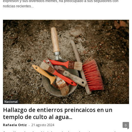
expresión y sus divertidos memes, ha preocupado a sus seguidores con
noticias recientes...
Nacional
Hallazgo de entierros preincaicos en un
templo de culto al agua...
Rafaela Ortiz
-
21 agosto 2024
0