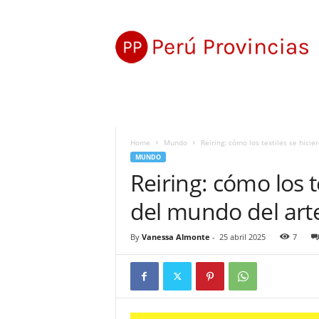
P
e
r
ú
P
r
o
v
i
Home
Mundo
Reiring: cómo los textiles se hici
n
MUNDO
c
Reiring: cómo los t
i
a
del mundo del art
s
By
Vanessa Almonte
-
25 abril 2025
7