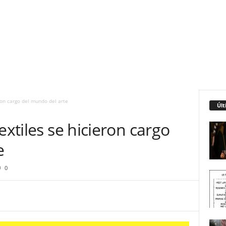
eron cargo del mundo del arte
Últ
extiles se hicieron cargo
e
0