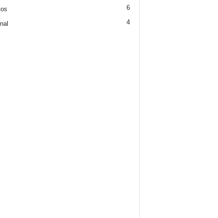
6
tos
4
nal