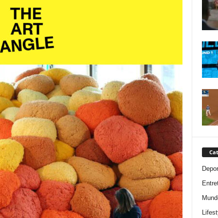
Cat
Depor
Entre
Mund
Lifest