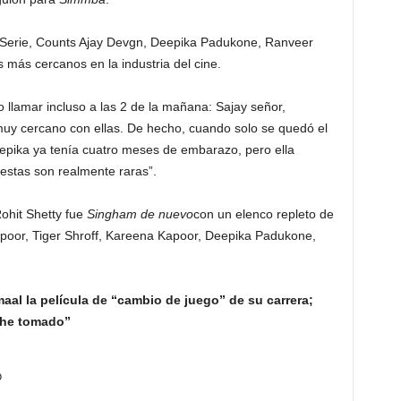
Serie, Counts Ajay Devgn, Deepika Padukone, Ranveer
 más cercanos en la industria del cine.
o llamar incluso a las 2 de la mañana: Sajay señor,
uy cercano con ellas. De hecho, cuando solo se quedó el
epika ya tenía cuatro meses de embarazo, pero ella
estas son realmente raras”.
Rohit Shetty fue
Singham de nuevo
con un elenco repleto de
Kapoor, Tiger Shroff, Kareena Kapoor, Deepika Padukone,
aal la película de “cambio de juego” de su carrera;
 he tomado”
o