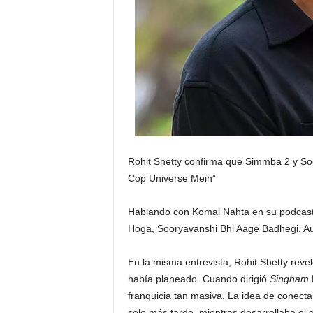
Rohit Shetty confirma que Simmba 2 y So
Cop Universe Mein”
Hablando con Komal Nahta en su podcas
Hoga, Sooryavanshi Bhi Aage Badhegi. Au
En la misma entrevista, Rohit Shetty revel
había planeado. Cuando dirigió
Singham
franquicia tan masiva. La idea de conecta
solo más tarde, mientras desarrollaba el