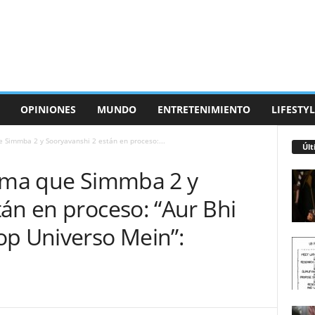
OPINIONES
MUNDO
ENTRETENIMIENTO
LIFESTYL
e Simmba 2 y Sooryavanshi 2 están en proceso:...
Últ
irma que Simmba 2 y
án en proceso: “Aur Bhi
op Universo Mein”: