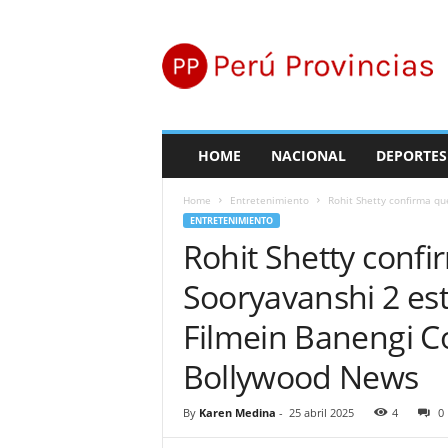
P
e
r
ú
P
r
o
HOME
NACIONAL
DEPORTES
v
i
Home
Entretenimiento
Rohit Shetty confirma qu
n
ENTRETENIMIENTO
c
Rohit Shetty conf
i
a
Sooryavanshi 2 est
s
Filmein Banengi C
Bollywood News
By
Karen Medina
-
25 abril 2025
4
0