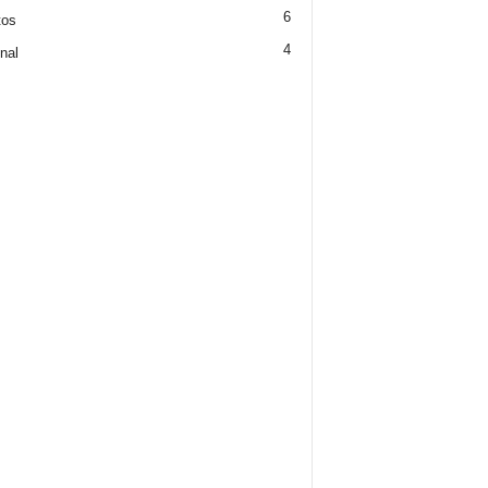
6
tos
4
nal