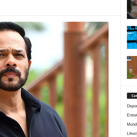
Cat
Depor
Entre
Mund
Lifest