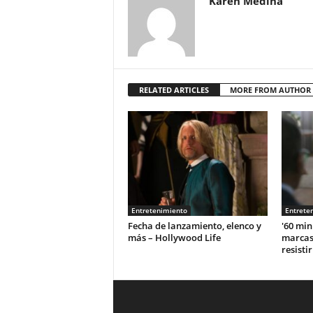
Karen Medina
RELATED ARTICLES
MORE FROM AUTHOR
Entretenimiento
Entrete
Fecha de lanzamiento, elenco y
'60 min
más – Hollywood Life
marcas
resisti