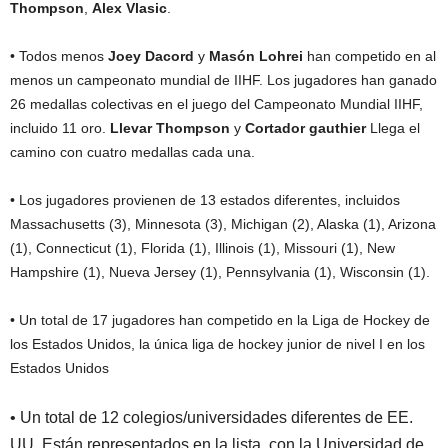
Thompson
,
Alex Vlasic
.
• Todos menos
Joey Dacord
y
Masón Lohrei
han competido en al
menos un campeonato mundial de IIHF. Los jugadores han ganado
26 medallas colectivas en el juego del Campeonato Mundial IIHF,
incluido 11 oro.
Llevar
Thompson
y
Cortador gauthier
Llega el
camino con cuatro medallas cada una.
• Los jugadores provienen de 13 estados diferentes, incluidos
Massachusetts (3), Minnesota (3), Michigan (2), Alaska (1), Arizona
(1), Connecticut (1), Florida (1), Illinois (1), Missouri (1), New
Hampshire (1), Nueva Jersey (1), Pennsylvania (1), Wisconsin (1).
• Un total de 17 jugadores han competido en la Liga de Hockey de
los Estados Unidos, la única liga de hockey junior de nivel I en los
Estados Unidos
• Un total de 12 colegios/universidades diferentes de EE.
UU. Están representados en la lista, con la Universidad de