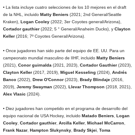
• La lista incluye cuatro selecciones de los 10 mejores en el draft
de la NHL, incluido
Matty Beniers
(2021; 2nd General/Seattle
Kraken),
Logan Cooley
(2022; 3er Coyotes general/Arizona),
Cortador gauthier
(2022; 5 ° General/Anaheim Ducks), y
Clayton
Keller
(2016; 7º Coyotes General/Arizona).
• Once jugadores han sido parte del equipo de EE. UU. Para un
campeonato mundial masculino de IIHF, incluido
Matty Beniers
(2021),
Conor guirnalda
(2021, 2023),
Cortador
Gauthier
(2023),
Clayton Keller
(2017, 2019),
Miguel
Kesseling
(2024),
Andrés
Banco
(2022),
Drew O'Connor
(2023),
Brady
Blindaje
(2016,
2019),
Jeremy Swayman
(2022),
Llevar
Thompson
(2018, 2021),
Alex Vlasic
(2024).
• Diez jugadores han competido en el programa de desarrollo del
equipo nacional de USA Hockey, incluido
Matado
Beniers
,
Logan
Cooley
,
Cortador gauthier
,
Arcilla
Keller
,
Michael McCarron
,
Frank Nazar
,
Hampton
Slukynsky
,
Brady Skjei
,
Toma