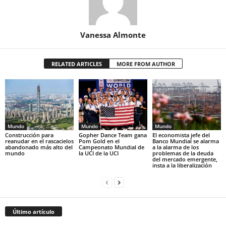
Vanessa Almonte
RELATED ARTICLES
MORE FROM AUTHOR
Mundo
Mundo
Mundo
Construcción para
Gopher Dance Team gana
El economista jefe del
reanudar en el rascacielos
Pom Gold en el
Banco Mundial se alarma
abandonado más alto del
Campeonato Mundial de
a la alarma de los
mundo
la UCI de la UCI
problemas de la deuda
del mercado emergente,
insta a la liberalización
Último artículo