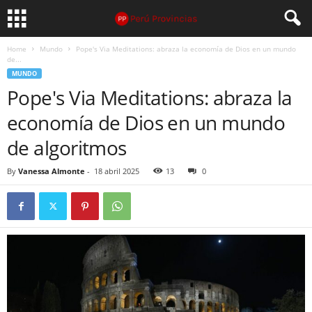
Home
Mundo
Pope's Via Meditations: abraza la economía de Dios en un mundo
de...
MUNDO
Pope's Via Meditations: abraza la
economía de Dios en un mundo
de algoritmos
By
Vanessa Almonte
-
18 abril 2025
13
0