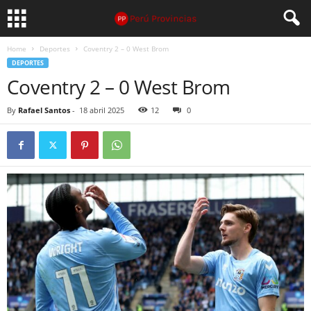
Home
Deportes
Coventry 2 – 0 West Brom
DEPORTES
Coventry 2 – 0 West Brom
By
Rafael Santos
-
18 abril 2025
12
0