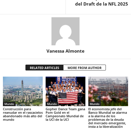
del Draft de la NFL 2025
Vanessa Almonte
RELATED ARTICLES
MORE FROM AUTHOR
Mundo
Mundo
Mundo
Construcción para
Gopher Dance Team gana
El economista jefe del
reanudar en el rascacielos
Pom Gold en el
Banco Mundial se alarma
abandonado más alto del
Campeonato Mundial de
a la alarma de los
mundo
la UCI de la UCI
problemas de la deuda
del mercado emergente,
insta a la liberalización