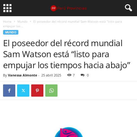
Home
Mundo
El poseedor del récord mundial Sam Watson está “listo para
empujar los...
MUNDO
El poseedor del récord mundial
Sam Watson está “listo para
empujar los tiempos hacia abajo”
By
Vanessa Almonte
-
25 abril 2025
7
0