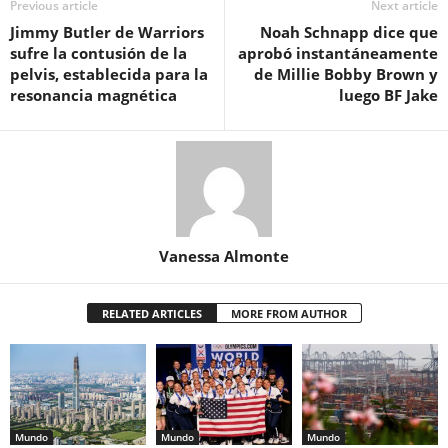
Previous article
Next article
Jimmy Butler de Warriors
Noah Schnapp dice que
sufre la contusión de la
aprobó instantáneamente
pelvis, establecida para la
de Millie Bobby Brown y
resonancia magnética
luego BF Jake
Vanessa Almonte
RELATED ARTICLES
MORE FROM AUTHOR
Mundo
Mundo
Mundo