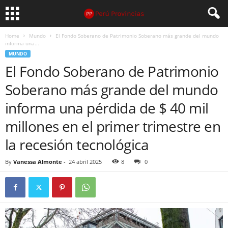
Home
Mundo
El Fondo Soberano de Patrimonio Soberano más grande del mundo
informa una...
MUNDO
El Fondo Soberano de Patrimonio
Soberano más grande del mundo
informa una pérdida de $ 40 mil
millones en el primer trimestre en
la recesión tecnológica
By
Vanessa Almonte
-
24 abril 2025
8
0