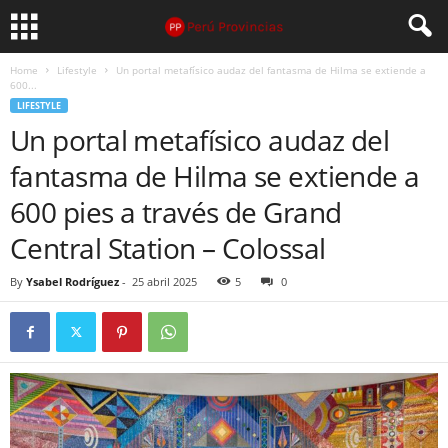
Home
Lifestyle
Un portal metafísico audaz del fantasma de Hilma se extiende a
600...
LIFESTYLE
Un portal metafísico audaz del
fantasma de Hilma se extiende a
600 pies a través de Grand
Central Station – Colossal
By
Ysabel Rodríguez
-
25 abril 2025
5
0