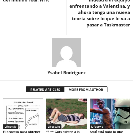
enfrentando a Valentina, y
ahora tengo una nueva
teoría sobre lo que le va a
pasar a Taskmaster
Ysabel Rodríguez
RELATED ARTICLES
MORE FROM AUTHOR
Lifestyle
Lifestyle
Lifestyle
El proceso para obtener
“F ** Gots asisten a la
Aquí está todo lo que