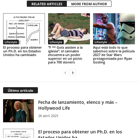
RELATED ARTICLES
MORE FROM AUTHOR
Lifestyle
Lifestyle
Lifestyle
El proceso para obtener
“F ** Gots asisten a la
Aquí está todo lo que
un Ph.D. en los Estados
iglesia”: el cannabis
sabemos sobre la película
Unidos ha cambiado
encuentra un poder
2027 de Star Wars
superior en un picnic
protagonizada por Ryan
para 700 stoners
Gosling
Último artículo
Fecha de lanzamiento, elenco y más –
Hollywood Life
26 abril 2025
El proceso para obtener un Ph.D. en los
Estados Unidos ha...