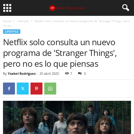
Home
Lifestyle
Netflix solo consulta un nuevo programa de 'Stranger Things', pero
no es...
LIFESTYLE
Netflix solo consulta un nuevo
programa de 'Stranger Things',
pero no es lo que piensas
By
Ysabel Rodríguez
-
25 abril 2025
7
0