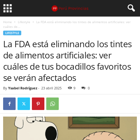
Home
Lifestyle
La FDA está eliminando los tintes de alimentos artificiales: ver
cuáles de...
LIFESTYLE
La FDA está eliminando los tintes
de alimentos artificiales: ver
cuáles de tus bocadillos favoritos
se verán afectados
By
Ysabel Rodríguez
-
23 abril 2025
9
0