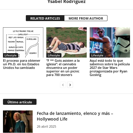
Ysabel Rodríguez
RELATED ARTICLES
MORE FROM AUTHOR
Lifestyle
Lifestyle
Lifestyle
El proceso para obtener
“F ** Gots asisten a la
Aquí está todo lo que
un Ph.D. en los Estados
iglesia”: el cannabis
sabemos sobre la película
Unidos ha cambiado
encuentra un poder
2027 de Star Wars
superior en un picnic
protagonizada por Ryan
para 700 stoners
Gosling
Último artículo
Fecha de lanzamiento, elenco y más –
Hollywood Life
26 abril 2025