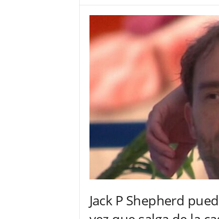
Jack P Shepherd pued
vez que salga de la ca