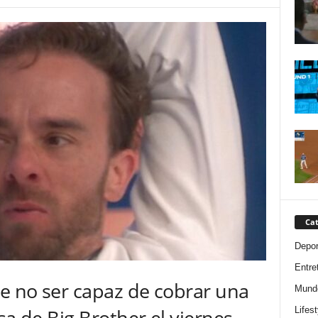
Cat
Depor
Entre
e no ser capaz de cobrar una
Mund
Lifest
sa de Big Brother el viernes