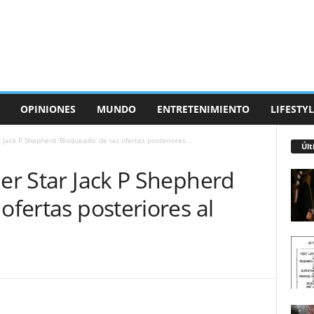
OPINIONES
MUNDO
ENTRETENIMIENTO
LIFESTYL
r Jack P Shepherd 'Bloqueado' de las ofertas posteriores...
Últ
her Star Jack P Shepherd
ofertas posteriores al