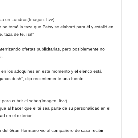
gua en Londres
(Imagen:
Itvv
)
 tomó la taza que Patsy se elaboró ​​para él y estalló en
, taza de té, ¡sí!”
terrizando ofertas publicitarias, pero posiblemente no
e.
 en los adoquines en este momento y el elenco está
unas dosh”, dijo recientemente una fuente.
z para cubrir el sabor
(Imagen:
Itvv
)
 que al hacer que el té sea parte de su personalidad en el
d en el exterior”.
sa del Gran Hermano vio al compañero de casa recibir