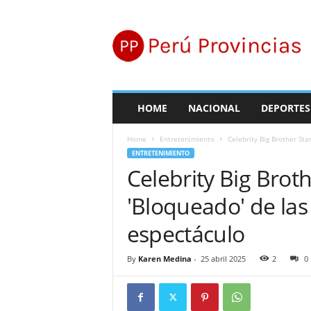
P
e
r
ú
P
r
o
HOME
NACIONAL
DEPORTES
v
i
Home
Entretenimiento
Celebrity Big Brother Sta
n
ENTRETENIMIENTO
c
Celebrity Big Brot
i
a
'Bloqueado' de las 
s
espectáculo
By
Karen Medina
-
25 abril 2025
2
0