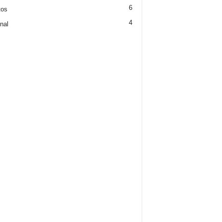
6
tos
4
nal