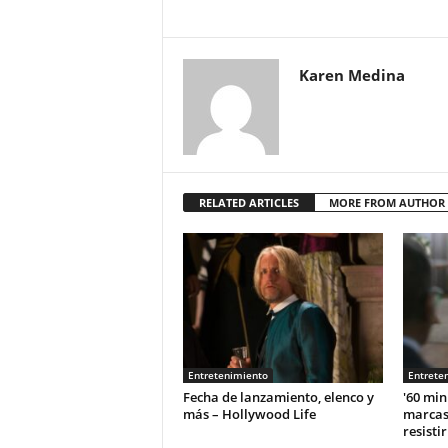
Karen Medina
RELATED ARTICLES
MORE FROM AUTHOR
Entretenimiento
Entrete
Fecha de lanzamiento, elenco y
'60 min
más – Hollywood Life
marcas
resisti