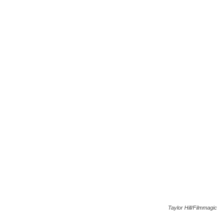
Taylor Hill/Filmmagic