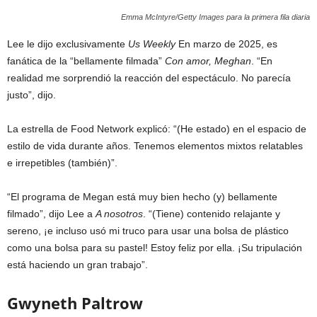
Emma McIntyre/Getty Images para la primera fila diaria
Lee le dijo exclusivamente
Us Weekly
En marzo de 2025, es
fanática de la “bellamente filmada”
Con amor, Meghan
. “En
realidad me sorprendió la reacción del espectáculo. No parecía
justo”, dijo.
La estrella de Food Network explicó: “(He estado) en el espacio de
estilo de vida durante años. Tenemos elementos mixtos relatables
e irrepetibles (también)”.
“El programa de Megan está muy bien hecho (y) bellamente
filmado”, dijo Lee a
A nosotros
. “(Tiene) contenido relajante y
sereno, ¡e incluso usó mi truco para usar una bolsa de plástico
como una bolsa para su pastel! Estoy feliz por ella. ¡Su tripulación
está haciendo un gran trabajo”.
Gwyneth Paltrow