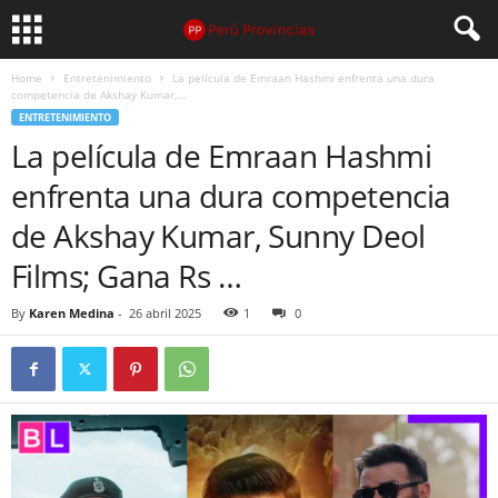
Home
Entretenimiento
La película de Emraan Hashmi enfrenta una dura
competencia de Akshay Kumar,...
ENTRETENIMIENTO
La película de Emraan Hashmi
enfrenta una dura competencia
de Akshay Kumar, Sunny Deol
Films; Gana Rs …
By
Karen Medina
-
26 abril 2025
1
0