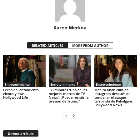
Karen Medina
RELATED ARTICLES
MORE FROM AUTHOR
Entretenimiento
Entretenimiento
Entretenimiento
Fecha de lanzamiento,
'60 minutos 'Una de las
Mahira Khan elimina
elenco y más –
mejores marcas de TV
Instagram después de
Hollywood Life
News'. ¿Puede resistir la
condenar el ataque
presión de Trump?
terrorista de Pahalgam:
Bollywood News
Último artículo