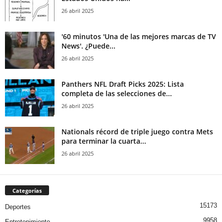
26 abril 2025
'60 minutos 'Una de las mejores marcas de TV
News'. ¿Puede...
26 abril 2025
Panthers NFL Draft Picks 2025: Lista
completa de las selecciones de...
26 abril 2025
Nationals récord de triple juego contra Mets
para terminar la cuarta...
26 abril 2025
Categorías
15173
Deportes
9958
Entretenimiento