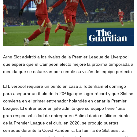
Arne Slot advirtió a los rivales de la Premier League de Liverpool
que espera que el Campeón electo mejore la próxima temporada a
medida que se esfuerzan por cumplir su visión del equipo perfecto.
El Liverpool requiere un punto en casa a Tottenham el domingo
para asegurar un título de la 20ª liga que logra récord y que Slot se
convierta en el primer entrenador holandés en ganar la Premier
League. El entrenador en jefe admite que su equipo tiene “una
gran responsabilidad de entregar en Anfield dado el último triunfo
de la Premier League del club, en 2020, se produjo puertas
cerradas durante la Covid Pandemic. La familia de Slot asistirá,