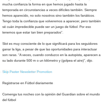
mucha confianza la forma en que hemos jugado hasta la
temporada en circunstancias a veces difíciles también. Siempre
hemos aparecido, no solo nosotros sino también los fanáticos.
Tengo toda la confianza que volveremos a aparecer, pero también
sé cuán impredecible puede ser un juego de fútbol. Por eso
tenemos que estar tan bien preparados”.
Slot es muy consciente de lo que significará para los seguidores
ganar la liga, a pesar de que las oportunidades para interactuar
son raras. “A veces, cuando conduzco en la autopista, aparecen a
su lado durante 500 m o un kilómetro y (golpea el aire)”, dijo.
Skip Paster Newsletter Promotion
Registrarse en
Fútbol diariamente
Comenga tus noches con la opinión del Guardian sobre el mundo
del fútbol