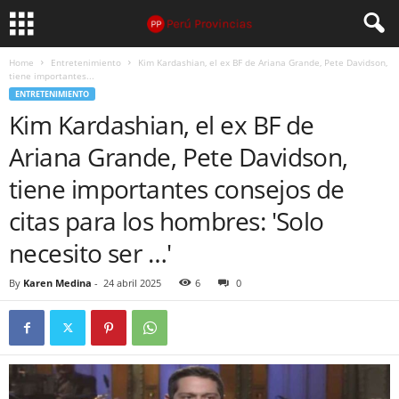
Home
Entretenimiento
Kim Kardashian, el ex BF de Ariana Grande, Pete Davidson,
tiene importantes...
ENTRETENIMIENTO
Kim Kardashian, el ex BF de
Ariana Grande, Pete Davidson,
tiene importantes consejos de
citas para los hombres: 'Solo
necesito ser …'
By
Karen Medina
-
24 abril 2025
6
0