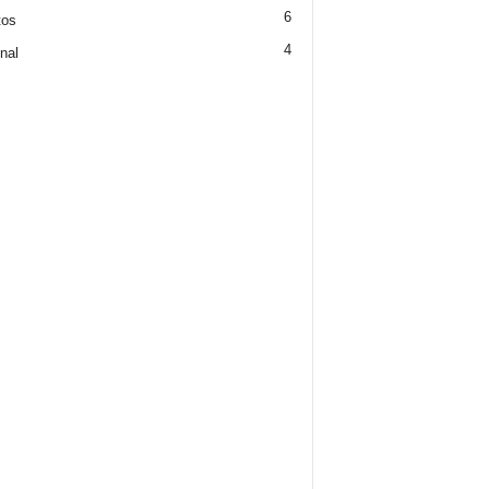
6
tos
4
nal