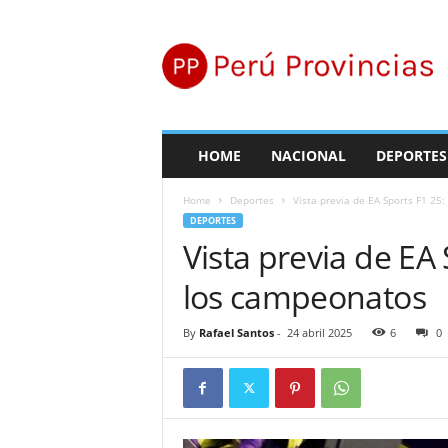
P
e
r
ú
P
r
o
HOME
NACIONAL
DEPORTES
v
i
Home
Deportes
Vista previa de EA Sports F1 2
n
DEPORTES
c
Vista previa de EA
i
a
los campeonatos
s
By
Rafael Santos
-
24 abril 2025
6
0