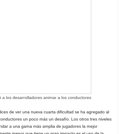
 a los desarrolladores animar a los conductores
ices de ver una nueva cuarta dificultad se ha agregado al
conductores un poco más un desafío. Los otros tres niveles
brindar a una gama más amplia de jugadores la mejor
emente menor que tiene un gran impacto es el uso de la