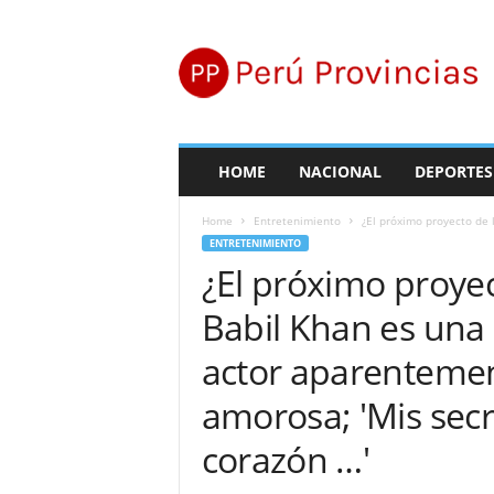
P
e
r
ú
P
r
o
HOME
NACIONAL
DEPORTES
v
i
Home
Entretenimiento
¿El próximo proyecto de l
n
ENTRETENIMIENTO
c
¿El próximo proyec
i
a
Babil Khan es una 
s
actor aparentement
amorosa; 'Mis secr
corazón …'