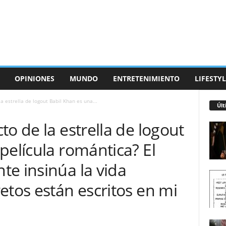
OPINIONES
MUNDO
ENTRETENIMIENTO
LIFESTYL
a estrella de logout Babil Khan es una...
Últ
to de la estrella de logout
película romántica? El
e insinúa la vida
etos están escritos en mi