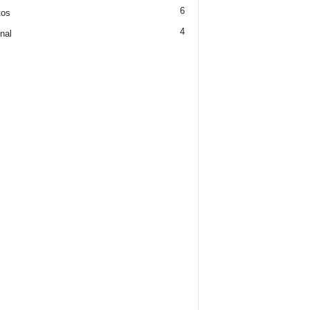
6
tos
4
nal