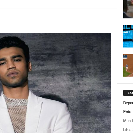
Cat
Depor
Entre
Mund
Lifest