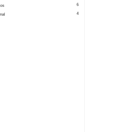
6
tos
4
nal