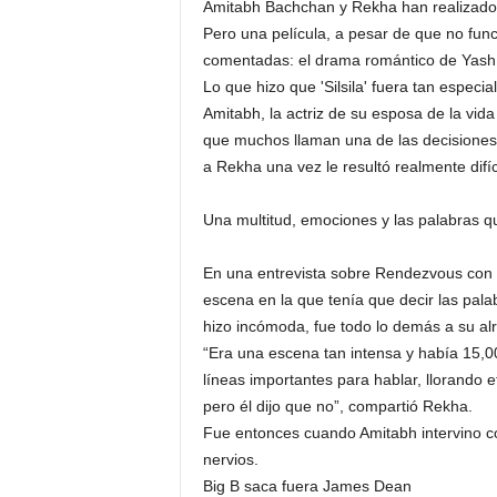
Amitabh Bachchan y Rekha han realizado 
Pero una película, a pesar de que no func
comentadas: el drama romántico de Yash C
Lo que hizo que 'Silsila' fuera tan especial
Amitabh, la actriz de su esposa de la vida
que muchos llaman una de las decisiones
a Rekha una vez le resultó realmente difíc
Una multitud, emociones y las palabras q
En una entrevista sobre Rendezvous con 
escena en la que tenía que decir las palab
hizo incómoda, fue todo lo demás a su al
“Era una escena tan intensa y había 15,0
líneas importantes para hablar, llorando et
pero él dijo que no”, compartió Rekha.
Fue entonces cuando Amitabh intervino c
nervios.
Big B saca fuera
James Dean