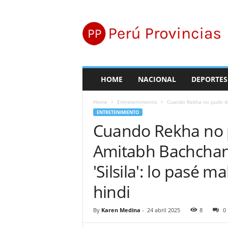
P
e
r
ú
P
r
o
HOME
NACIONAL
DEPORTES
v
i
Home
Entretenimiento
Cuando Rekha no pudo de
n
ENTRETENIMIENTO
c
Cuando Rekha no p
i
a
Amitabh Bachchan
s
'Silsila': lo pasé m
hindi
By
Karen Medina
-
24 abril 2025
8
0