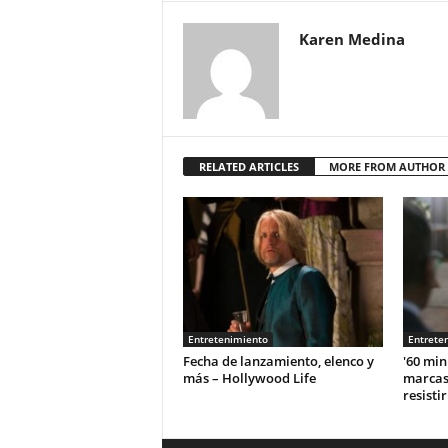
Karen Medina
RELATED ARTICLES
MORE FROM AUTHOR
Entretenimiento
Entrete
Fecha de lanzamiento, elenco y
'60 min
más – Hollywood Life
marcas
resisti