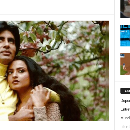
Cat
Depor
Entre
Mund
Lifest