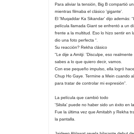
Para aliviar la tensión, Big B compartió 
mientras filmaba el clásico 'gigante'.
El 'Muqaddar Ka Sikandar' dijo además: “L
película llamada Giant se enfrentó a un di
frente a la multitud. Eso lo hizo sentir e
dio una foto perfecta “.
Su reacción? Rekha clásico
“Le dije a Amitji: 'Disculpe, eso realmente 
sabes a lo que quiero decir, vamos.
Con ese pequeño impulso, ella logró hac
Chup Ho Gaye. Termine a Mein cuando abra
para tratar de controlar mi expresión”.
La película que cambió todo
'Silsila' puede no haber sido un éxito en l
Fue la última vez que Amitabh y Rekha t
la pantalla.
Jaideep Ahlawat revela hilarante debut de