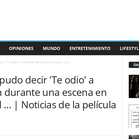
OPINIONES
MUNDO
ENTRETENIMIENTO
LIFESTYL
cir 'Te odio' a Amitabh Bachchan durante una...
Últ
udo decir 'Te odio' a
 durante una escena en
al … | Noticias de la película