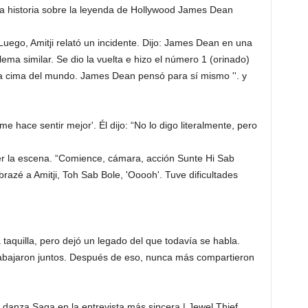
una historia sobre la leyenda de Hollywood James Dean
uego, Amitji relató un incidente. Dijo: James Dean en una
lema similar. Se dio la vuelta e hizo el número 1 (orinado)
n la cima del mundo. James Dean pensó para sí mismo ''. y
me hace sentir mejor'. Él dijo: “No lo digo literalmente, pero
er la escena. “Comience, cámara, acción Sunte Hi Sab
zé a Amitji, Toh Sab Bole, 'Ooooh'. Tuve dificultades
a taquilla, pero dejó un legado del que todavía se habla.
rabajaron juntos. Después de eso, nunca más compartieron
 danza Saga en la entrevista más sincera | Jewel Thief