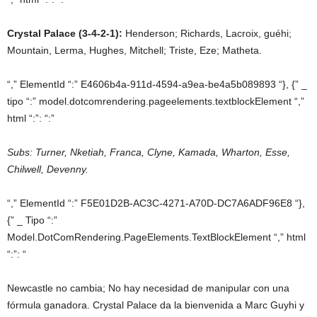
Crystal Palace (3-4-2-1):
Henderson; Richards, Lacroix, guéhi;
Mountain, Lerma, Hughes, Mitchell; Triste, Eze; Matheta.
“,” ElementId “:” E4606b4a-911d-4594-a9ea-be4a5b089893 “}, {” _
tipo “:” model.dotcomrendering.pageelements.textblockElement “,”
html “:”: “:”
Subs: Turner, Nketiah, Franca, Clyne, Kamada, Wharton, Esse,
Chilwell, Devenny.
“,” ElementId “:” F5E01D2B-AC3C-4271-A70D-DC7A6ADF96E8 “},
{” _ Tipo “:”
Model.DotComRendering.PageElements.TextBlockElement “,” html
“:”: “
Newcastle no cambia; No hay necesidad de manipular con una
fórmula ganadora. Crystal Palace da la bienvenida a Marc Guyhi y