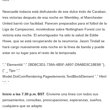
Newcastle todavía está disfrutando de ese dulce éxito de Carabao,
tres victorias después de esa noche en Wembley, el Manchester
United barrió con facilidad. Parecen preparados para el fútbol de la
Liga de Campeones, moviéndose sobre Nottingham Forest con la
victoria esta noche. El amortiguador ha sido la salud de Eddie
Howe, que se está recuperando de la neumonía. Jason Tindall se
hará cargo nuevamente esta noche en la línea de banda y puede
estar en su lugar para el resto de la temporada.
“,” ElementId “:” 2BD8C3D1-738A-4B5F-A897-D9ABD3C1BE88 “},
{” _ Tipo “:”
Model.DotComRendering.Pageelements.TextBlockElement “,” Html
“:”: “
Inicio a las 7.30 p.m. BST
. Envíeme una línea con todos sus
pensamientos, consultas, preocupaciones, esperanzas, sueños,
cualquiera que se adapte.