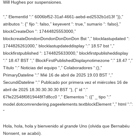
Will Hughes por suspensiones.
“,” ElementId “:” 6006bf52-31af-4661-aebd-ed2532b1d13f “}),”
atributos “: {” fijo “: falso,” keyevent “: true,” sumario “: falso},”
blockCreateDon “: 17444825553000,”
blockcreateDondonDondonDonDonDon Bst “,” blocklastupdated “:
1744826261000,” blocklastupdateddisplay “:” 18.57 bst “,”
blockfirstpublished “: 1744825633000,” blockfirstpublisheddisplay
“:” 18.47 BST “,” BlockFirstPublishedDisplaynotimezone “:” 18.47 “,”
Título “:” Noticias del equipo “,” Colaboradores “:(),”
PrimaryDateline “:” Mié 16 de abril de 2025 19.03 BST “,”
SecundiDateline “:” Publicado por primera vez el miércoles 16 de
abril de 2025 18.30.30.30.30 BST “}, {” id “:”
67fe22548f0819448f7d8cc0 “,” Elementos “: ({” _ tipo “:”
model.dotcomrendering.pageelements.textblockElement “,” html “:”:
“
Hola, hola, hola y bienvenido al
grande
Uno (olvida que Bernabéu
Nonsent, se acabó).