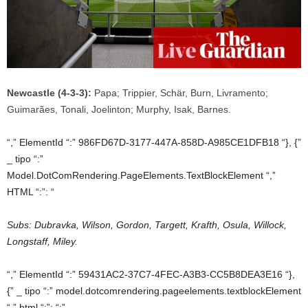
Newcastle (4-3-3):
Papa; Trippier, Schär, Burn, Livramento;
Guimarães, Tonali, Joelinton; Murphy, Isak, Barnes.
“,” ElementId “:” 986FD67D-3177-447A-858D-A985CE1DFB18 “}, {”
_ tipo “:”
Model.DotComRendering.PageElements.TextBlockElement “,”
HTML “:”: “
Subs: Dubravka, Wilson, Gordon, Targett, Krafth, Osula, Willock,
Longstaff, Miley.
“,” ElementId “:” 59431AC2-37C7-4FEC-A3B3-CC5B8DEA3E16 “},
{” _ tipo “:” model.dotcomrendering.pageelements.textblockElement
“,” html “:”: “:”