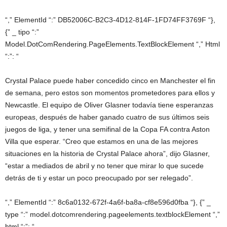
“,” ElementId “:” DB52006C-B2C3-4D12-814F-1FD74FF3769F “},
{” _ tipo “:”
Model.DotComRendering.PageElements.TextBlockElement “,” Html
“:”: “
Crystal Palace puede haber concedido cinco en Manchester el fin
de semana, pero estos son momentos prometedores para ellos y
Newcastle. El equipo de Oliver Glasner todavía tiene esperanzas
europeas, después de haber ganado cuatro de sus últimos seis
juegos de liga, y tener una semifinal de la Copa FA contra Aston
Villa que esperar. “Creo que estamos en una de las mejores
situaciones en la historia de Crystal Palace ahora”, dijo Glasner,
“estar a mediados de abril y no tener que mirar lo que sucede
detrás de ti y estar un poco preocupado por ser relegado”.
“,” ElementId “:” 8c6a0132-672f-4a6f-ba8a-cf8e596d0fba “}, {” _
type “:” model.dotcomrendering.pageelements.textblockElement “,”
html “:”: “