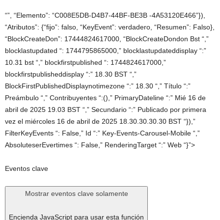
“”, “Elemento”: “C008E5DB-D4B7-44BF-BE3B -4A53120E466”}),
“Atributos”: {“fijo”: falso, “KeyEvent”: verdadero, “Resumen”: Falso},
“BlockCreateDon”: 17444824617000, “BlockCreateDondon Bst “,”
blocklastupdated “: 1744795865000,” blocklastupdateddisplay “:”
10.31 bst “,” blockfirstpublished “: 1744824617000,”
blockfirstpublisheddisplay “:” 18.30 BST “,”
BlockFirstPublishedDisplaynotimezone “:” 18.30 “,” Título “:”
Preámbulo “,” Contribuyentes “:(),” PrimaryDateline “:” Mié 16 de
abril de 2025 19.03 BST “,” Secundario “:” Publicado por primera
vez el miércoles 16 de abril de 2025 18.30.30.30.30 BST “}),”
FilterKeyEvents “: False,” Id “:” Key-Events-Carousel-Mobile “,”
AbsoluteserEvertimes “: False,” RenderingTarget “:” Web “}”>
Eventos clave
Mostrar eventos clave solamente
Encienda JavaScript para usar esta función