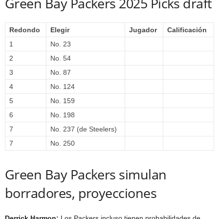
Green Bay Packers 2025 Picks draft
Redondo
Elegir
Jugador
Calificación
1
No. 23
2
No. 54
3
No. 87
4
No. 124
5
No. 159
6
No. 198
7
No. 237 (de Steelers)
7
No. 250
Green Bay Packers simulan
borradores, proyecciones
Derrick Harmon:
Los Packers incluso tienen probabilidades de