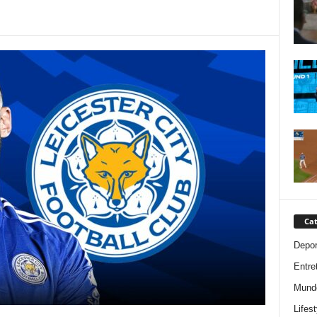
Cat
Depor
Entre
Mund
Lifest