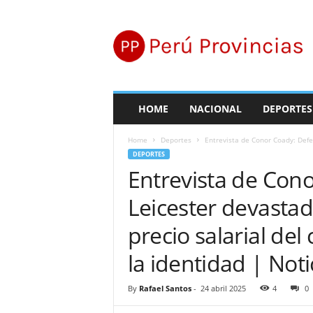
P
e
r
ú
P
r
o
HOME
NACIONAL
DEPORTES
v
i
Home
Deportes
Entrevista de Conor Coady: Defe
n
DEPORTES
c
Entrevista de Con
i
a
Leicester devastad
s
precio salarial de
la identidad | Noti
By
Rafael Santos
-
24 abril 2025
4
0