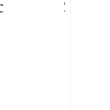
6
tos
4
nal