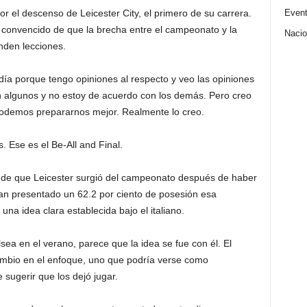
Even
 el descenso de Leicester City, el primero de su carrera.
convencido de que la brecha entre el campeonato y la
Nacio
nden lecciones.
 día porque tengo opiniones al respecto y veo las opiniones
n algunos y no estoy de acuerdo con los demás. Pero creo
odemos prepararnos mejor. Realmente lo creo.
 Ese es el Be-All and Final.
o de que Leicester surgió del campeonato después de haber
an presentado un 62.2 por ciento de posesión esa
una idea clara establecida bajo el italiano.
ea en el verano, parece que la idea se fue con él. El
mbio en el enfoque, uno que podría verse como
ugerir que los dejó jugar.