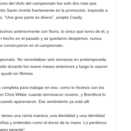
res del título del campeonato fue solo dos más que
ito Santo invirtió fuertemente en la promoción, trayendo a
s. “Una gran parte es dinero”, acepta Coady.
cimos anteriormente con Nuno, lo único que tomo de él, y
an hecho en el pasado y se quedaron despiertos, nunca
ue construyeron en el campeonato.
ampeonato. No necesitaban seis semanas en pretemporada
uido durante los nueve meses anteriores y luego lo usaron
 ayudó en Wolves.
completa para trabajar en eso, como lo hicimos con los
con Chris Wilder cuando terminaron noveno, y Brentford lo
uando aparecieron. Ese sentimiento ya está allí.
 tienes una cierta manera, una identidad y una identidad
nfías y entiendes como el dorso de tu mano. Lo perdimos
uevo gerente”.