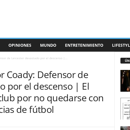
OPINIONES
MUNDO
ENTRETENIMIENTO
LIFESTYL
nsor de Leicester devastado por el descenso |...
Últ
or Coady: Defensor de
o por el descenso | El
l club por no quedarse con
cias de fútbol