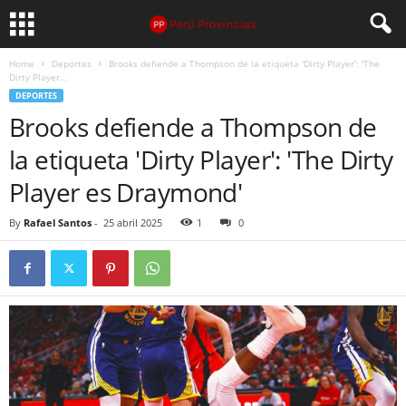
Home
Deportes
Brooks defiende a Thompson de la etiqueta 'Dirty Player': 'The
Dirty Player...
DEPORTES
Brooks defiende a Thompson de
la etiqueta 'Dirty Player': 'The Dirty
Player es Draymond'
By
Rafael Santos
-
25 abril 2025
1
0