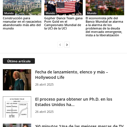
Mundo
Mundo
Mundo
Construcción para
Gopher Dance Team gana
El economista jefe del
reanudar en el rascacielos
Pom Gold en el
Banco Mundial se alarma
abandonado más alto del
Campeonato Mundial de
a la alarma de los
mundo
la UCI de la UCI
problemas de la deuda
del mercado emergente,
insta a la liberalización
Último artículo
Fecha de lanzamiento, elenco y más –
Hollywood Life
26 abril 2025
El proceso para obtener un Ph.D. en los
Estados Unidos ha...
26 abril 2025
'60 minutos 'Una de las mejores marcas de TV