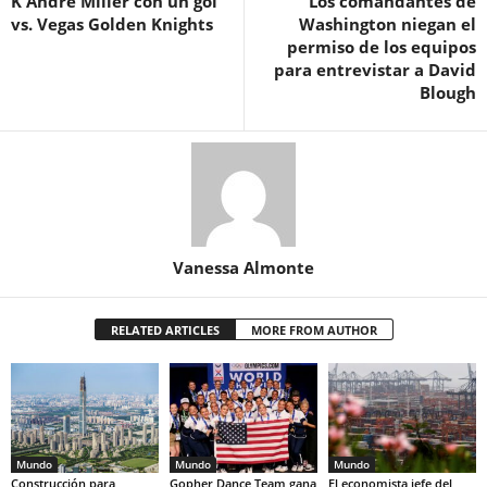
K'Andre Miller con un gol
Los comandantes de
vs. Vegas Golden Knights
Washington niegan el
permiso de los equipos
para entrevistar a David
Blough
Vanessa Almonte
RELATED ARTICLES
MORE FROM AUTHOR
Mundo
Mundo
Mundo
Construcción para
Gopher Dance Team gana
El economista jefe del