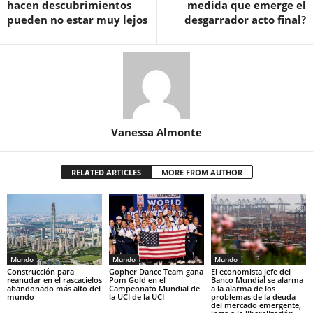
hacen descubrimientos
medida que emerge el
pueden no estar muy lejos
desgarrador acto final?
Vanessa Almonte
RELATED ARTICLES
MORE FROM AUTHOR
Mundo
Mundo
Mundo
Construcción para
Gopher Dance Team gana
El economista jefe del
reanudar en el rascacielos
Pom Gold en el
Banco Mundial se alarma
abandonado más alto del
Campeonato Mundial de
a la alarma de los
mundo
la UCI de la UCI
problemas de la deuda
del mercado emergente,