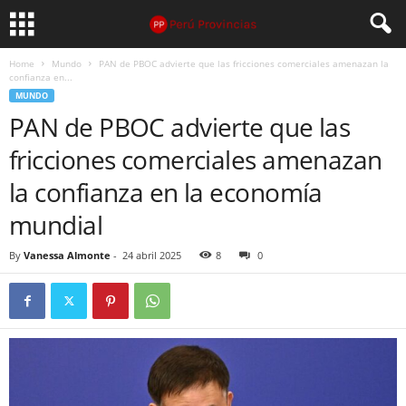
Home
Mundo
PAN de PBOC advierte que las fricciones comerciales amenazan la
confianza en...
MUNDO
PAN de PBOC advierte que las
fricciones comerciales amenazan
la confianza en la economía
mundial
By
Vanessa Almonte
-
24 abril 2025
8
0