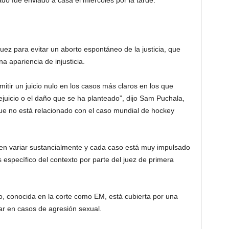
do fue enviado a casa el miércoles por la tarde.
 juez para evitar un aborto espontáneo de la justicia, que
a apariencia de injusticia.
itir un juicio nulo en los casos más claros en los que
rejuicio o el daño que se ha planteado”, dijo Sam Puchala,
ue no está relacionado con el caso mundial de hockey
den variar sustancialmente y cada caso está muy impulsado
s específico del contexto por parte del juez de primera
, conocida en la corte como EM, está cubierta por una
ar en casos de agresión sexual.