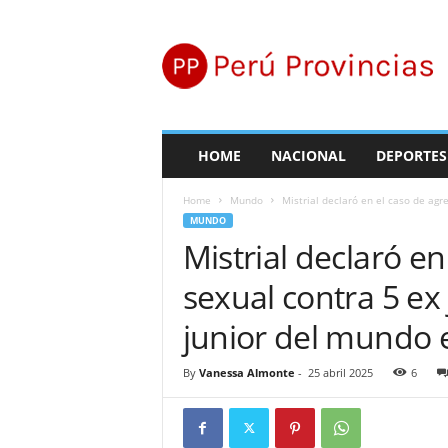
P
e
r
ú
P
r
o
HOME
NACIONAL
DEPORTES
v
i
Home
Mundo
Mistrial declaró en el caso de agre
n
MUNDO
c
Mistrial declaró en
i
a
sexual contra 5 e
s
junior del mundo 
By
Vanessa Almonte
-
25 abril 2025
6