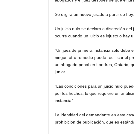
abogados y el juez después de que el jura
Se eligirá un nuevo jurado a partir de hoy.
Un juicio nulo se declara a discreción del
ocurre cuando un juicio es injusto o hay un
“Un juez de primera instancia solo debe em
ningún otro remedio puede rectificar el p
un abogado penal en Londres, Ontario, q
junior.
“Las condiciones para un juicio nulo pue
por los hechos, lo que requiere un análisi
instancia”.
La identidad del demandante en este caso
prohibición de publicación, que es estánd