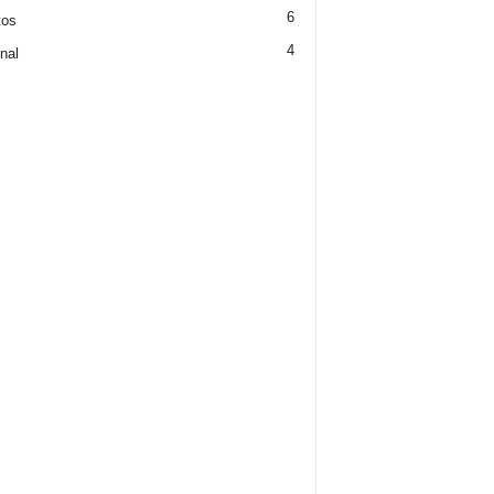
6
tos
4
nal