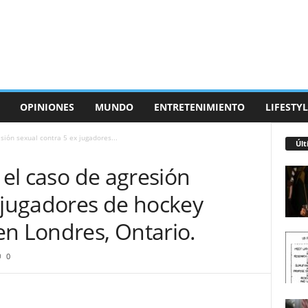
OPINIONES
MUNDO
ENTRETENIMIENTO
LIFESTYL
sión sexual contra 5 ex jugadores...
Últ
 el caso de agresión
x jugadores de hockey
en Londres, Ontario.
0