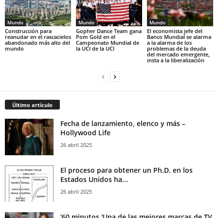
Mundo
Mundo
Mundo
Construcción para
Gopher Dance Team gana
El economista jefe del
reanudar en el rascacielos
Pom Gold en el
Banco Mundial se alarma
abandonado más alto del
Campeonato Mundial de
a la alarma de los
mundo
la UCI de la UCI
problemas de la deuda
del mercado emergente,
insta a la liberalización
Último artículo
Fecha de lanzamiento, elenco y más –
Hollywood Life
26 abril 2025
El proceso para obtener un Ph.D. en los
Estados Unidos ha...
26 abril 2025
'60 minutos 'Una de las mejores marcas de TV