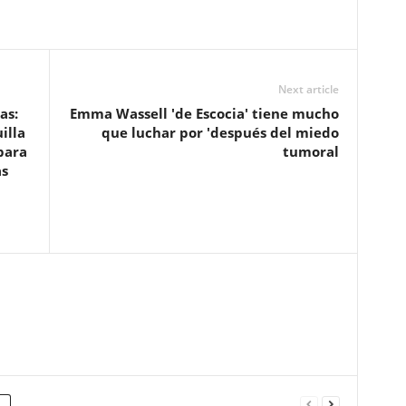
Next article
as:
Emma Wassell 'de Escocia' tiene mucho
illa
que luchar por 'después del miedo
para
tumoral
as