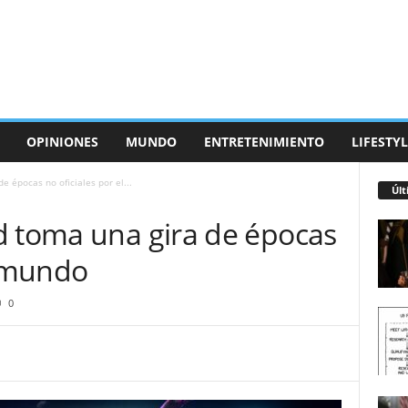
OPINIONES
MUNDO
ENTRETENIMIENTO
LIFESTYL
e épocas no oficiales por el...
Últ
d toma una gira de épocas
l mundo
0