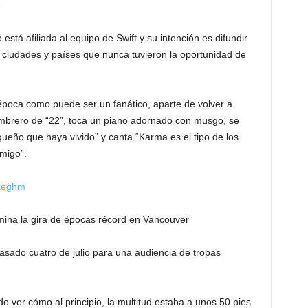
6
stá afiliada al equipo de Swift y su intención es difundir
las ciudades y países que nunca tuvieron la oportunidad de
 época como puede ser un fanático, aparte de volver a
ombrero de “22”, toca un piano adornado con musgo, se
ño que haya vivido” y canta “Karma es el tipo de los
migo”.
lxeghm
rmina la gira de épocas récord en Vancouver
sado cuatro de julio para una audiencia de tropas
do ver cómo al principio, la multitud estaba a unos 50 pies