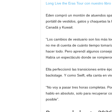
Long Live the Eras Tour con nuestro libr
Eden compró un montón de atuendos spang
portátil de vestidos, gatos y chaquetas l
Canadá y Kuwait.
“Los cambios de vestuario son los más loco
no me di cuenta de cuánto tiempo tomarí
hacer todo. Pero aprendí algunos consejos
Había un espectáculo donde se rompieron
Ella perfeccionó las transiciones entre ép
backstage. Y como Swift, ella canta en viv
“No voy a pasar tres horas completas. Por 
hablo en absoluto, solo para recuperar c
posible”.