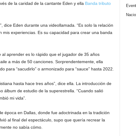
avés de la caridad de la cantante Eden y ella
Banda tributo
Even
Nacio
”, dice Eden durante una videollamada. “Es solo la relación
n mis experiencias. Es su capacidad para crear una banda
 al aprender es lo rápido que el jugador de 35 años
 baile a más de 50 canciones. Sorprendentemente, ella
ado para “sacudirlo” o armonizado para “sauce” hasta 2022.
tiana hasta hace tres años”, dice ella. La introducción de
mo álbum de estudio de la superestrella. “Cuando salió
mbió mi vida”.
 de época en Dallas, donde fue adoctrinada en la tradición
vió al final del espectáculo, supo que quería recrear la
lemente no sabía cómo.