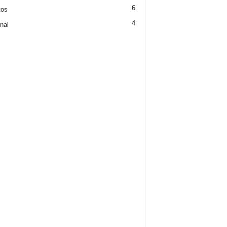
6
tos
4
nal