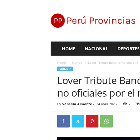
P
e
r
ú
P
r
o
HOME
NACIONAL
DEPORTES
v
i
Home
Mundo
Lover Tribute Band toma una gira d
n
MUNDO
c
Lover Tribute Ban
i
a
no oficiales por e
s
By
Vanessa Almonte
-
24 abril 2025
7