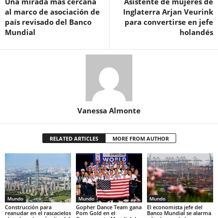
Una mirada más cercana
Asistente de mujeres de
al marco de asociación de
Inglaterra Arjan Veurink
país revisado del Banco
para convertirse en jefe
Mundial
holandés
Vanessa Almonte
RELATED ARTICLES
MORE FROM AUTHOR
Mundo
Mundo
Mundo
Construcción para
Gopher Dance Team gana
El economista jefe del
reanudar en el rascacielos
Pom Gold en el
Banco Mundial se alarma