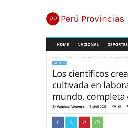
P
e
r
ú
P
r
o
HOME
NACIONAL
DEPORTES
v
i
Home
Mundo
Los científicos crean la nugget de 
n
MUNDO
c
Los científicos cre
i
a
cultivada en labor
s
mundo, completa co
By
Vanessa Almonte
-
18 abril 2025
15