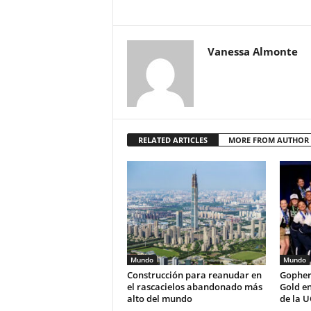
Vanessa Almonte
RELATED ARTICLES
MORE FROM AUTHOR
Mundo
Mundo
Construcción para reanudar en
Gopher
el rascacielos abandonado más
Gold e
alto del mundo
de la U