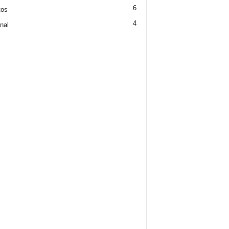
6
tos
4
nal