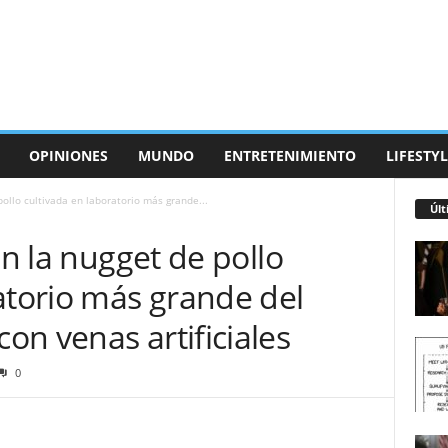
OPINIONES
MUNDO
ENTRETENIMIENTO
LIFESTYL
pollo cultivada en laboratorio más grande...
Últ
an la nugget de pollo
atorio más grande del
n venas artificiales
0