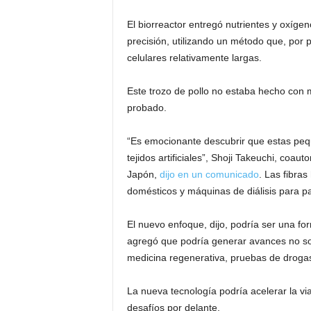
El biorreactor entregó nutrientes y oxígen
precisión, utilizando un método que, por 
celulares relativamente largas.
Este trozo de pollo no estaba hecho con ma
probado.
“Es emocionante descubrir que estas peq
tejidos artificiales”, Shoji Takeuchi, coau
Japón,
dijo en un comunicado
. Las fibras
domésticos y máquinas de diálisis para p
El nuevo enfoque, dijo, podría ser una fo
agregó que podría generar avances no sol
medicina regenerativa, pruebas de drogas 
La nueva tecnología podría acelerar la vi
desafíos por delante.