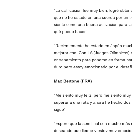
“La calificación fue muy bien, logré obte
que no he estado en una cuerda por un t
siente como una buena activación para l
qué puedo hacer”.
“Recientemente he estado en Japón mucho
mejorar eso. Con LA (Juegos Olímpicos) a
entrenamiento para ponerse en forma par
duro pero estoy emocionado por el desafí
Max Bertone (FRA)
“Me siento muy feliz, pero me siento muy 
superaría una ruta y ahora he hecho dos s
sigue”.
“Espero que la semifinal sea mucho más di
deseando que llegue y estoy muy emocion