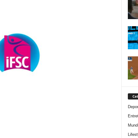
Cat
Depor
Entre
Mund
Lifest