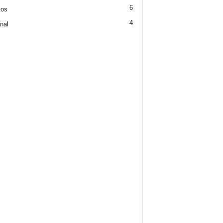
6
tos
4
nal