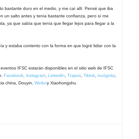
o bastante duro en el medio, y me caí allí. Pensé que iba
 un salto antes y tenía bastante confianza, pero sí me
a, ya que sabía que tenía que llegar lejos para llegar a la
ía y estaba contento con la forma en que logré lidiar con la
s eventos IFSC estarán disponibles en el sitio web de IFSC
n:
Facebook
,
Instagram
,
LinkedIn
,
Trapos
,
Tiktok
,
incógnita
,
ia china, Douyin,
Weibo
y Xiaohongshu.