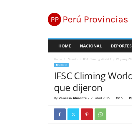
P
e
r
ú
P
r
o
HOME
NACIONAL
DEPORTES
v
i
Home
Mundo
IFSC Climing World Cup Wujiang 20
n
MUNDO
c
IFSC Climing Worl
i
a
que dijeron
s
By
Vanessa Almonte
-
25 abril 2025
5