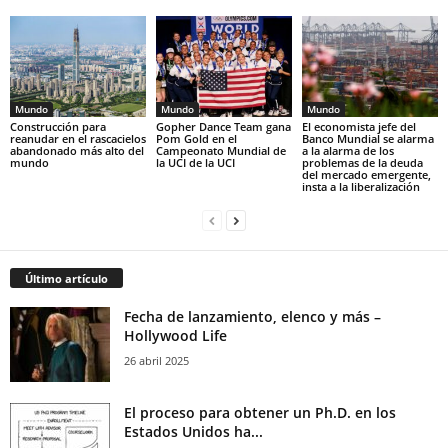
Mundo
Mundo
Mundo
Construcción para
Gopher Dance Team gana
El economista jefe del
reanudar en el rascacielos
Pom Gold en el
Banco Mundial se alarma
abandonado más alto del
Campeonato Mundial de
a la alarma de los
mundo
la UCI de la UCI
problemas de la deuda
del mercado emergente,
insta a la liberalización
Último artículo
Fecha de lanzamiento, elenco y más –
Hollywood Life
26 abril 2025
El proceso para obtener un Ph.D. en los
Estados Unidos ha...