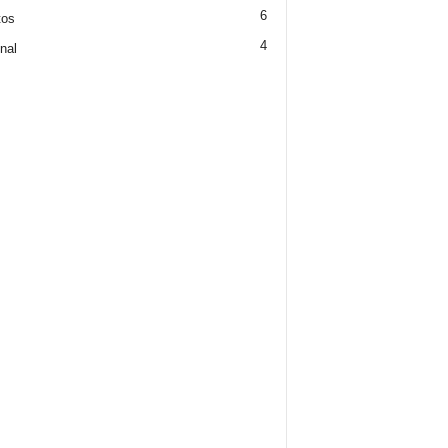
6
tos
4
nal