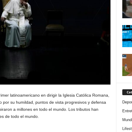
Cat
primer latinoamericano en dirigir la Iglesia Católica Romana,
Depor
 por su humildad, puntos de vista progresivos y defensa
piraron a millones en todo el mundo. Los tributos han
Entre
res de todo el mundo.
Mund
Lifest