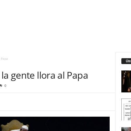
l Papa
Últ
la gente llora al Papa
0