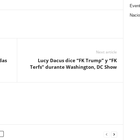
Even
Nacio
Next article
das
Lucy Dacus dice “FK Trump” y “FK
Terfs” durante Washington, DC Show