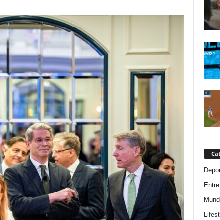
Cat
Depor
Entre
Mund
Lifest