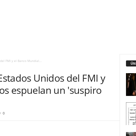
del FMI y el Banco Mundial...
Últ
 Estados Unidos del FMI y
os espuelan un 'suspiro
0