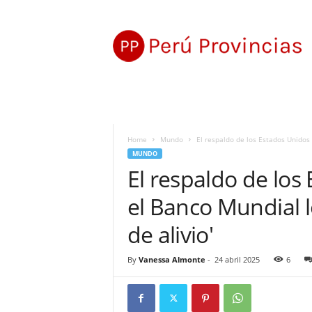
P
e
r
ú
P
r
o
v
i
Home
Mundo
El respaldo de los Estados Unidos 
n
MUNDO
c
El respaldo de los
i
a
el Banco Mundial l
s
de alivio'
By
Vanessa Almonte
-
24 abril 2025
6