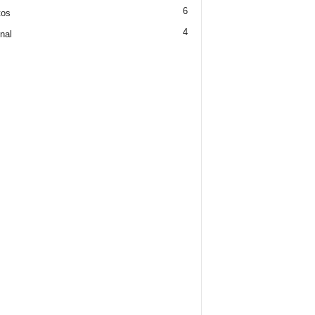
6
tos
4
nal