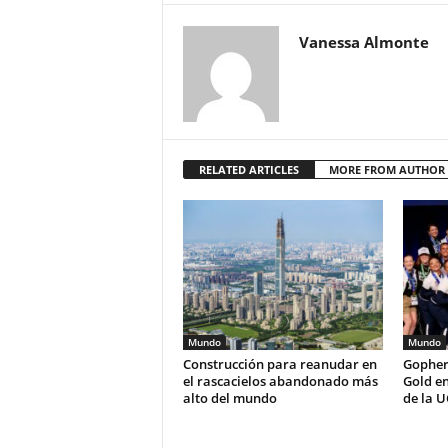
Vanessa Almonte
RELATED ARTICLES
MORE FROM AUTHOR
Mundo
Mundo
Construcción para reanudar en
Gopher
el rascacielos abandonado más
Gold e
alto del mundo
de la U