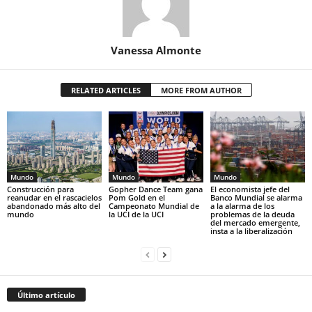
Vanessa Almonte
RELATED ARTICLES
MORE FROM AUTHOR
Mundo
Mundo
Mundo
Construcción para
Gopher Dance Team gana
El economista jefe del
reanudar en el rascacielos
Pom Gold en el
Banco Mundial se alarma
abandonado más alto del
Campeonato Mundial de
a la alarma de los
mundo
la UCI de la UCI
problemas de la deuda
del mercado emergente,
insta a la liberalización
Último artículo