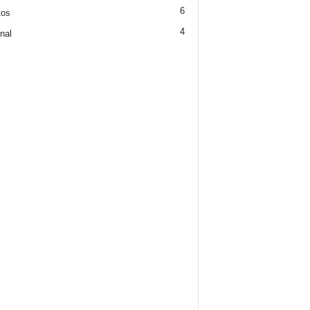
6
tos
4
nal