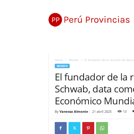
P
e
r
ú
P
r
o
v
i
Home
Mundo
El fundador de la reunión de Davo
n
MUNDO
c
El fundador de la 
i
a
Schwab, data como
s
Económico Mundi
By
Vanessa Almonte
-
21 abril 2025
13