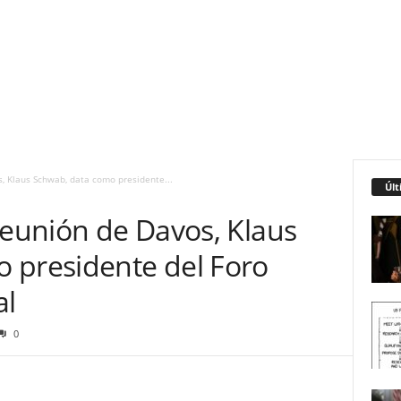
s, Klaus Schwab, data como presidente...
Últ
reunión de Davos, Klaus
 presidente del Foro
al
0