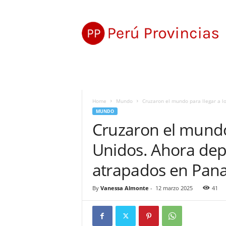
P
e
r
ú
P
r
o
v
i
Home
Mundo
Cruzaron el mundo para llegar a l
n
MUNDO
c
Cruzaron el mundo 
i
a
Unidos. Ahora dep
s
atrapados en Pa
By
Vanessa Almonte
-
12 marzo 2025
41