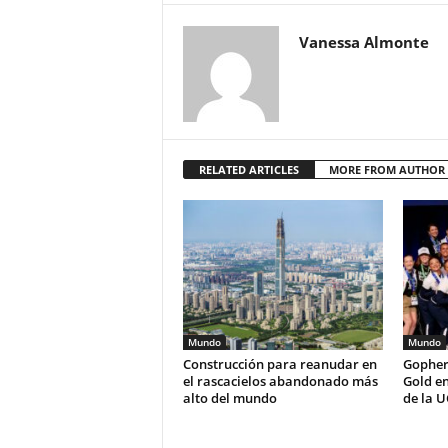
Vanessa Almonte
RELATED ARTICLES
MORE FROM AUTHOR
Mundo
Mundo
Construcción para reanudar en
Gopher
el rascacielos abandonado más
Gold e
alto del mundo
de la U