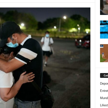
Cat
Depor
Entre
Mund
Lifest