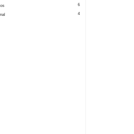
6
tos
4
nal