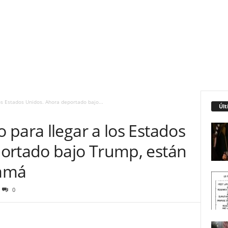
os Estados Unidos. Ahora deportado bajo...
Últ
para llegar a los Estados
ortado bajo Trump, están
namá
0