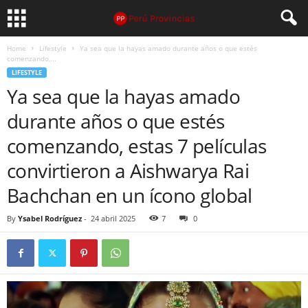
Home
Lifestyle
Ya sea que la hayas amado durante años o que estés
comenzando,...
LIFESTYLE
Ya sea que la hayas amado
durante años o que estés
comenzando, estas 7 películas
convirtieron a Aishwarya Rai
Bachchan en un ícono global
By
Ysabel Rodríguez
-
24 abril 2025
7
0