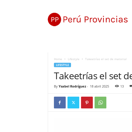
P
e
r
ú
P
r
o
v
i
Home
Lifestyle
Takeetrías el set de matorral
n
LIFESTYLE
c
Takeetrías el set 
i
a
s
By
Ysabel Rodríguez
-
18 abril 2025
13