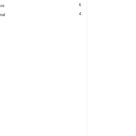
6
tos
4
nal