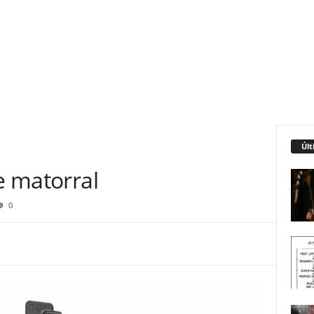
Últ
de matorral
0