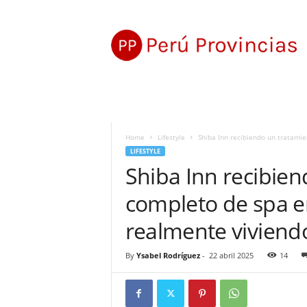
P
e
r
ú
P
r
o
v
i
Home
Lifestyle
Shiba Inn recibiendo un tratamie
n
LIFESTYLE
c
Shiba Inn recibie
i
a
completo de spa en
s
realmente viviend
By
Ysabel Rodríguez
-
22 abril 2025
14