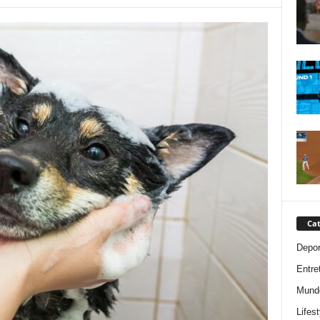
Cat
Depor
Entre
Mund
Lifest