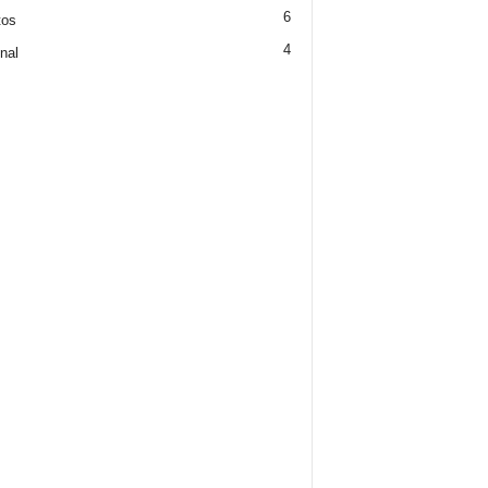
6
tos
4
nal