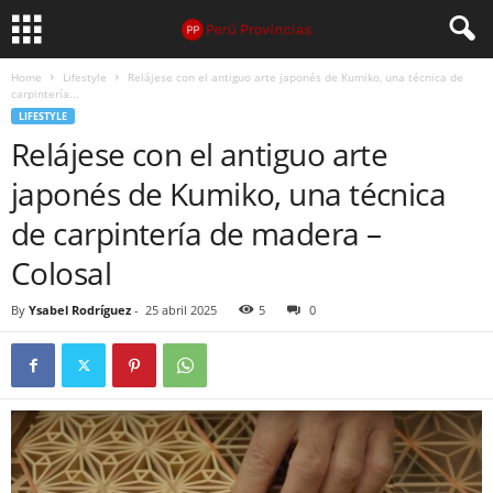
Home
Lifestyle
Relájese con el antiguo arte japonés de Kumiko, una técnica de
carpintería...
LIFESTYLE
Relájese con el antiguo arte
japonés de Kumiko, una técnica
de carpintería de madera –
Colosal
By
Ysabel Rodríguez
-
25 abril 2025
5
0