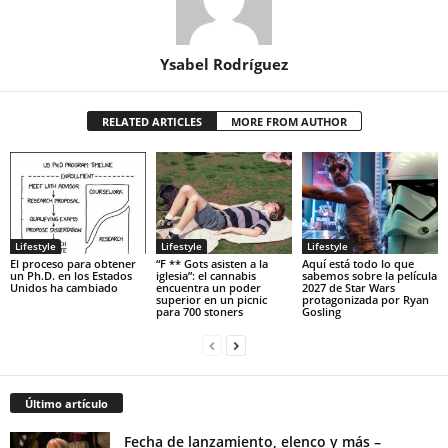
Ysabel Rodríguez
RELATED ARTICLES
MORE FROM AUTHOR
Lifestyle
Lifestyle
Lifestyle
El proceso para obtener
“F ** Gots asisten a la
Aquí está todo lo que
un Ph.D. en los Estados
iglesia”: el cannabis
sabemos sobre la película
Unidos ha cambiado
encuentra un poder
2027 de Star Wars
superior en un picnic
protagonizada por Ryan
para 700 stoners
Gosling
Último artículo
Fecha de lanzamiento, elenco y más –