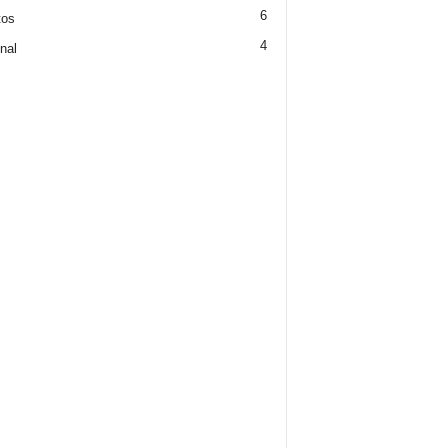
6
tos
4
nal