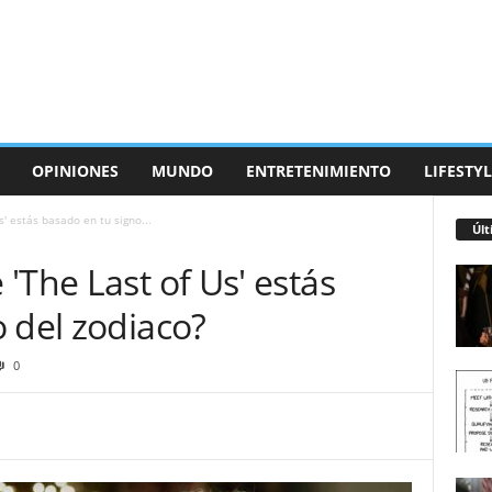
OPINIONES
MUNDO
ENTRETENIMIENTO
LIFESTYL
' estás basado en tu signo...
Últ
'The Last of Us' estás
 del zodiaco?
0