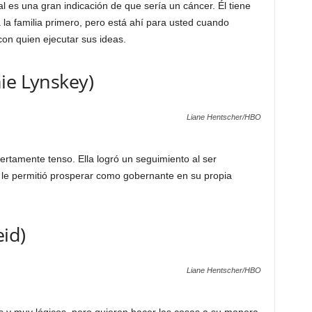
l es una gran indicación de que sería un cáncer. Él tiene
la familia primero, pero está ahí para usted cuando
con quien ejecutar sus ideas.
ie Lynskey)
Liane Hentscher/HBO
ertamente tenso. Ella logró un seguimiento al ser
le permitió prosperar como gobernante en su propia
eid)
Liane Hentscher/HBO
s y muy lógicos, pero quieren hacer las cosas a su manera.