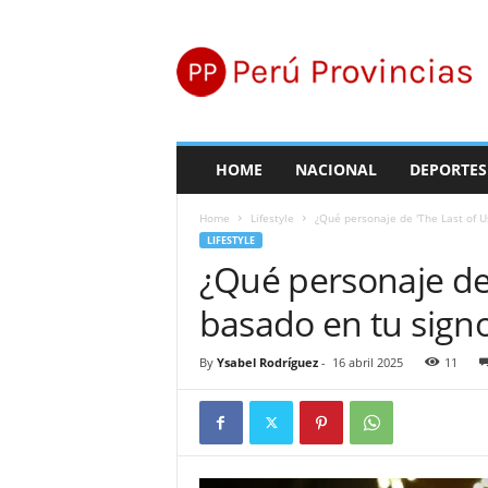
P
e
r
ú
P
r
o
HOME
NACIONAL
DEPORTES
v
i
Home
Lifestyle
¿Qué personaje de 'The Last of Us
n
LIFESTYLE
c
¿Qué personaje de 
i
a
basado en tu signo
s
By
Ysabel Rodríguez
-
16 abril 2025
11