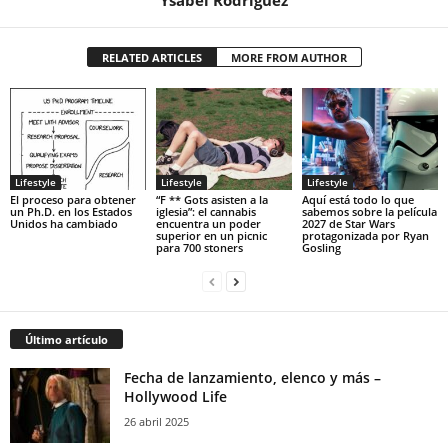
Ysabel Rodríguez
RELATED ARTICLES
MORE FROM AUTHOR
Lifestyle
Lifestyle
Lifestyle
El proceso para obtener
“F ** Gots asisten a la
Aquí está todo lo que
un Ph.D. en los Estados
iglesia”: el cannabis
sabemos sobre la película
Unidos ha cambiado
encuentra un poder
2027 de Star Wars
superior en un picnic
protagonizada por Ryan
para 700 stoners
Gosling
Último artículo
Fecha de lanzamiento, elenco y más –
Hollywood Life
26 abril 2025