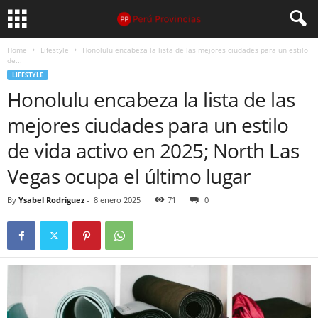
Home
Lifestyle
Honolulu encabeza la lista de las mejores ciudades para un estilo
de...
LIFESTYLE
Honolulu encabeza la lista de las
mejores ciudades para un estilo
de vida activo en 2025; North Las
Vegas ocupa el último lugar
By
Ysabel Rodríguez
-
8 enero 2025
71
0