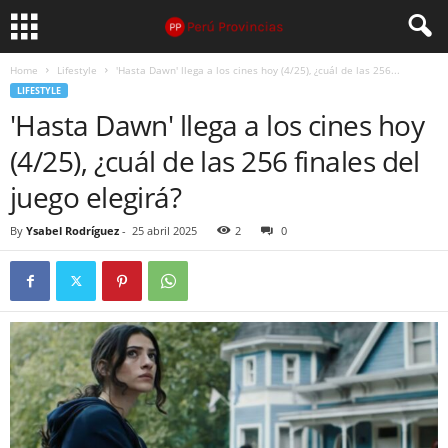
Home
Lifestyle
'Hasta Dawn' llega a los cines hoy (4/25), ¿cuál de las 256...
LIFESTYLE
'Hasta Dawn' llega a los cines hoy
(4/25), ¿cuál de las 256 finales del
juego elegirá?
By
Ysabel Rodríguez
-
25 abril 2025
2
0